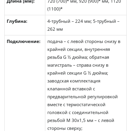
Длина [мм]:
720 (700)* мм, 920 (900)* мм, 1120
(1100)*
Глубина:
4-трубный – 224 мм; 5-трубный –
262 мм
Подключение:
подача – с левой стороны снизу в
крайней секции, внутренняя
резьба G ½ дюйма; обратная
магистраль – справа снизу в
крайней секции G ½ дюйма;
заводская комплектация
клапанной вставкой с
предварительной регулировкой
вместе с термостатической
головкой с соединительной
резьбой M 30x1,5 мм – с левой
стороны сверху;