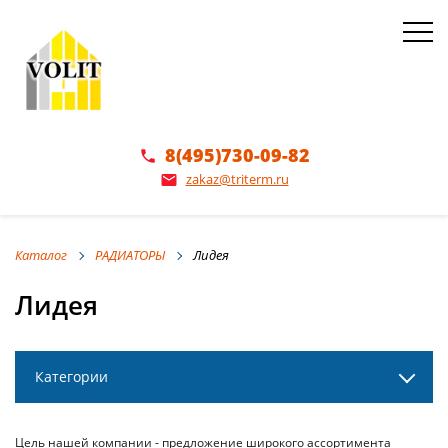
8(495)730-09-82
phone
zakaz@triterm.ru
email
Каталог
РАДИАТОРЫ
Лидея
Лидея
Категории
Цель нашей компании - предложение широкого ассортимента