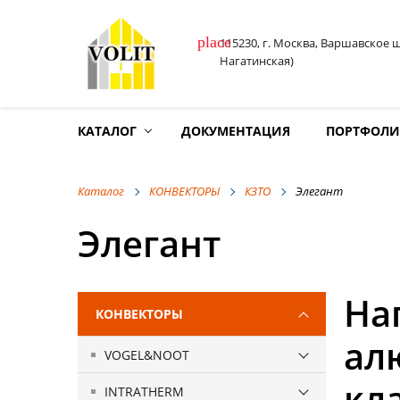
place
115230, г. Москва, Варшавское 
Нагатинская)
КАТАЛОГ
ДОКУМЕНТАЦИЯ
ПОРТФОЛ
Каталог
КОНВЕКТОРЫ
КЗТО
Элегант
Элегант
На
КОНВЕКТОРЫ
ал
VOGEL&NOOT
кл
INTRATHERM