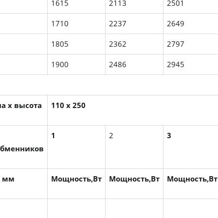
1615
2113
2501
1710
2237
2649
1805
2362
2797
1900
2486
2945
а х высота
110 х 250
1
2
3
обменников
, мм
Мощность,Вт
Мощность,Вт
Мощность,Вт