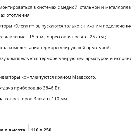
монтироваться в системах с медной, стальной и металлопл
ах отопления;
кторы «Элегант» выпускаются только с нижним подключение
е давление - 15 атм.; опрессовочное до - 25 атм.;
жна комплектация терморегулирующей арматурой;
казу комплектуется терморегулирующей арматурой и исполня
онвекторы комплектуются краном Маевского.
тдача приборов до 3846 Вт.
на конвекторов Элегант 110 мм
а х высота
110 х 250