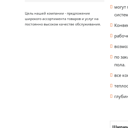
могут 
Цель нашей компании - предложение
систем
широкого ассортимента товаров и услуг на
постоянно высоком качестве обслуживания.
Конве
рабоче
возмо
по за
пола.
все к
теплоо
глуби
Ширин