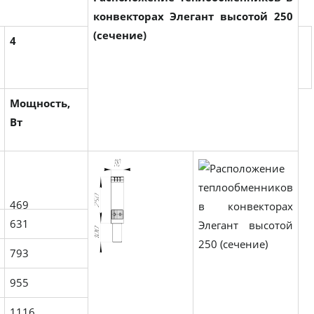
конвекторах Элегант высотой 250
(сечение)
4
Мощность,
Вт
469
631
793
955
1116