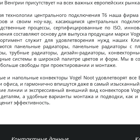
и Венгрии присутствует на всех важных европейских рынка
ря технологии центрального подключения T6 наша фирма 
ров и своим ноу-хау, касающимся центральных подключ
дственные процессы, сертифицированные по ISO, иннов
ления составляют основу для выпуска продукции марки Vog
ортимент служит для удовлетворения нужд наших Кли
аются панельные радиаторы, панельные радиаторы с п
ры, трубные радиаторы, дизайн-радиаторы, конвекторные
ные системы в широкой палитре цветов и форм. Мы в со
- больше свободы при проектировании и монтаже.
ые и напольные конвекторы Vogel Noot удовлетворят все
и офиса, и гармонично впишутся даже в самый изысканный 
ткие линии и экспрессивный внешний вид конвекторов Vo
 деталям, а удобные варианты монтажа и подводки, как и
 ценит эффективность.
Контактные данные
К