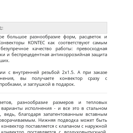
;:
е большое разнообразие форм, расцветок и
Конвекторы KONTEC как соответствуют самым
безупречное качество работы: превосходная
рки и беспрецедентная антикоррозийная защита
ших.
и с внутренней резьбой 2х1.5. А при заказе
нения, вы получаете конвектор сразу с
робками, и заглушкой в подарок.
тов, разнообразие размеров и тепловых
 варианты исполнения - и все это в стальном
 ведь, благодаря запатентованным вставным
поворачиваемым. Нижняя подводка может быть
, конвектор поставляется с клапаном с наружной
конвектор поставляется с воздуховыпускной,