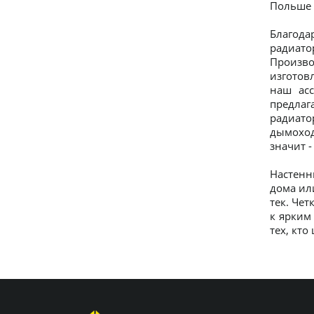
Польше 
Благода
радиато
Произво
изготов
наш асс
предлаг
радиато
дымоход
значит 
Настенн
дома ил
тек. Че
к ярким
тех, кто