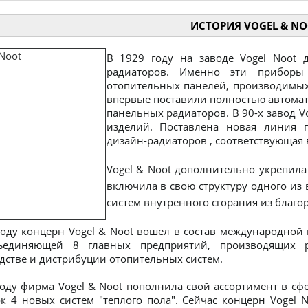
ИСТОРИЯ VOGEL & N
В 1929 году на заводе Vogel Noot 
радиаторов. Именно эти приборы
отопительных панелей, производимых 
впервые поставили полностью автома
панельных радиаторов. В 90-х завод 
изделий. Поставлена новая линия 
дизайн-радиаторов , соответствующая 
Vogel & Noot дополнительно укрепила 
включила в свою структуру одного и
систем внутренного сгорания из благ
оду концерн Vogel & Noot вошел в состав международной гр
бъединяющей 8 главных предприятий, производящих р
дстве и дистрибуции отопительных систем.
году фирма Vogel & Noot пополнила свой ассортимент в сф
к 4 новых систем "теплого пола". Сейчас концерн Vogel 