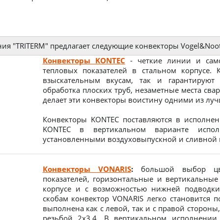
ия "TRITERM" предлагает следующие конвекторы Vogel&Noot
Конвекторы KONTEC
- четкие линии и само
тепловых показателей в стальном корпусе. 
взыскательным вкусам, так и гарантируют 
обработка плоских труб, незаметные места сва
делает эти конвекторы воистину одними из луч
Конвекторы KONTEC поставляются в исполнени
KONTEC в вертикальном варианте испол
установленными воздуховыпускной и сливной п
Конвекторы VONARIS
:
большой выбор цве
показателей, горизонтальные и вертикальные
корпусе и с возможностью нижней подводки,
скобам конвектор VONARIS легко становится 
выполнена как с левой, так и с правой стороны
резьбой 2х3.4. В вертикальном исполнении 