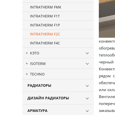
INTRATHERM FMK
INTRATHERM F1T
INTRATHERM F1P
INTRATHERM F2C
конвек
INTRATHERM F4C
обогрев
КЗТО
теплооб
черный 
ISOTERM
Конвект
TECHNO
рядом с
обеспеч
РАДИАТОРЫ
или охл
Вентиля
ДИЗАЙН РАДИАТОРЫ
попереч
заказыв
АРМАТУРА