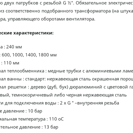
 двух патрубков с резьбой G ½". Обязательное электричес
 из соответственно подобранного трансформатора (на штука
ора, управляющего оборотами вентилятора.
ские характеристики:
а : 240 мм
: 600, 1000, 1400, 1800 мм
 : 110 мм
иал теплообменника : медные трубки с алюминиевыми лам
иал ванны : стандарт: нержавеющая сталь окрашенная пор
иал решетки : дерево (дуб, бук) дюралюминий с цветовой г
вый, темнокоричневый либо черная нержавеющая сталь
и для подключения воды : 2 x G " –внутренняя резьба
е давление : 10 бар
альная температура : 110 oC
тельное давление : 13 бар