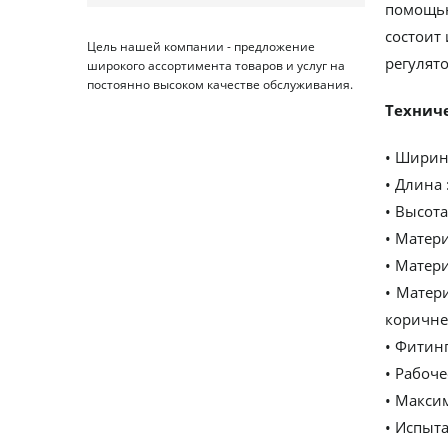
помощью
состоит
Цель нашей компании - предложение
регулят
широкого ассортимента товаров и услуг на
постоянно высоком качестве обслуживания.
Техниче
• Ширин
• Длина 
• Высота
• Матер
• Матер
• Матер
коричне
• Фитинг
• Рабоче
• Максим
• Испыта