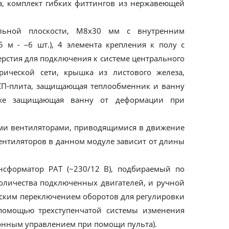
ка, комплект гибких фиттингов из нержавеющей
льной плоскости, M8x30 мм с внутренним
 м - –6 шт.), 4 элемента крепления к полу c
рстия для подключения к системе центрального
ической сети, крышка из листового железа,
СП-плита, защищающая теплообменник и ванну
кже защищающая ванну от деформации при
ными вентиляторами, приводящимися в движение
вентиляторов в данном модуле зависит от длины
ансформатор PAT (~230/12 В), подбираемый по
количества подключенных двигателей, и ручной
еским переключением оборотов для регулировки
помощью трехступенчатой системы изменения
ионным управлением при помощи пульта).