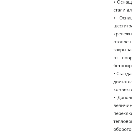
• Оснащ
стали д
• Осна
шестигр
крепежн
отоплен
закрыва
от пов
бетонир
• Станд
двигате
конвект
• Допол
величин
переклю
теплово
оборото