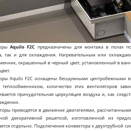
торы
Aquilo F2C
предназначены для монтажа в полах по
а, так и для охлаждения. Нагревательным или охлажда
менник, окрашенный в черный цвет, установленный в ван
цвет.
оры Aquilo F2C оснащены бесшумными центробежными ве
 теплообменником, количество этих вентиляторов зави
ивается принудительная циркуляция воздуха и, как следс
аждении.
торы приводятся в движение двигателями, рассчитанными
ной декоративной решеткой, изготовленной из предла
ается отдельно. Подключение конвектора к двухтрубной си