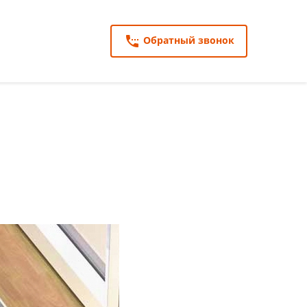
settings_phone
Обратный звонок
search