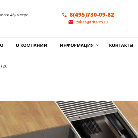
8(495)730-09-82
шоссе 46,(метро
phone
zakaz@triterm.ru
email
ИО
О КОМПАНИИ
ИНФОРМАЦИЯ
КОНТАКТЫ
 F2C