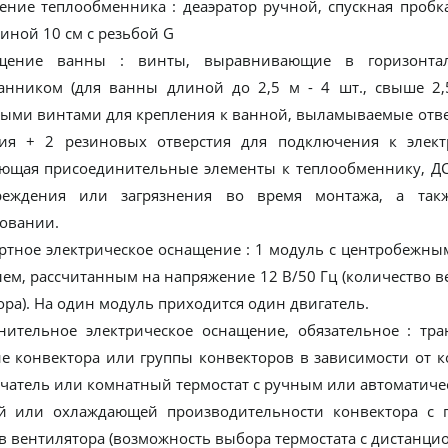
ение теплообменника : деаэратор ручной, спускная проб
линой 10 см с резьбой G
щение ванны : винты, выравнивающие в горизонта
анником (для ванны длиной до 2,5 м - 4 шт., свыше 2,5
ыми винтами для крепления к ванной, выламываемые отве
ия + 2 резиновых отверстия для подключения к электр
ющая присоединительные элементы к теплообменнику, Д
реждения или загрязнения во время монтажа, a та
овании.
артное электрическое оснащение : 1 модуль с центробеж
лем, рассчитанным на напряжение 12 В/50 Гц (количество 
ора). На один модуль приходится один двигатель.
нительное электрическое оснащение, обязательное : тр
е конвектора или группы конвекторов в зависимости от 
чатель или комнатный термостат с ручным или автоматич
й или охлаждающей производительности конвектора с 
в вентилятора (возможность выбора термостата с дистанц